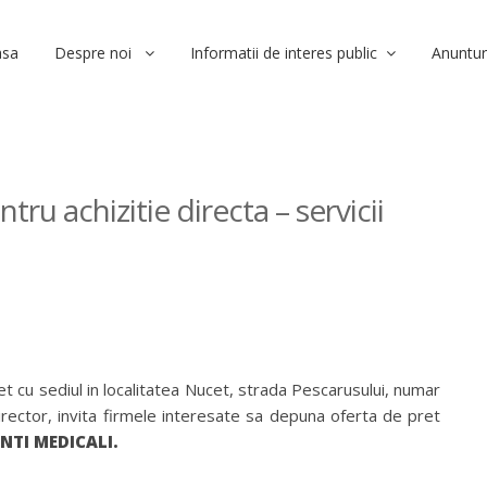
asa
Despre noi
Informatii de interes public
Anuntur
ru achizitie directa – servicii
t cu sediul in localitatea Nucet, strada Pescarusului, numar
irector, invita firmele interesate sa depuna oferta de pret
ENTI MEDICALI.