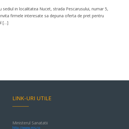
 sediul in localitatea Nucet, strada Pescarusului, numar 5,
 invita firmele interesate sa depuna oferta de pret pentru
l […]
LINK-URI UTILE
Ministerul Sanatatii
http://www.ms.ro