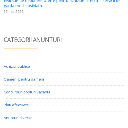
Invitatie de depunere oferte pentru achizitie directa – servicii de
garda medic psihiatru
15 mai 2026
CATEGORII ANUN
TURI
Achizitii publice
Oameni pentru oameni
Concursuri posturi vacante
Plati efectuate
Anunturi diverse