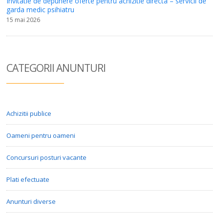
Invitatie de depunere oferte pentru achizitie directa – servicii de
garda medic psihiatru
15 mai 2026
CATEGORII ANUN
TURI
Achizitii publice
Oameni pentru oameni
Concursuri posturi vacante
Plati efectuate
Anunturi diverse