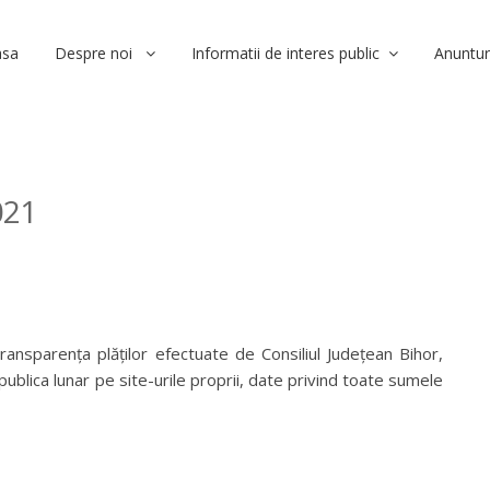
asa
Despre noi
Informatii de interes public
Anuntur
021
ansparența plăților efectuate de Consiliul Județean Bihor,
 publica lunar pe site-urile proprii, date privind toate sumele