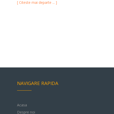
[ Citeste mai departe ... ]
NAVIGARE RAPIDA
Acasa
Despre noi