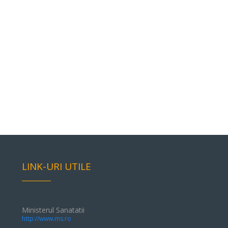
LINK-URI UTILE
Ministerul Sanatatii
http://www.ms.ro