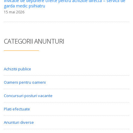
Invitatie de depunere oferte pentru achizitie directa – servicii de
garda medic psihiatru
15 mai 2026
CATEGORII ANUN
TURI
Achizitii publice
Oameni pentru oameni
Concursuri posturi vacante
Plati efectuate
Anunturi diverse