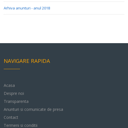
Arhiva anunturi - anul 2018
NAVIGARE RAPIDA
Acasa
Despre noi
Transparenta
Anunturi si comunicate de presa
Contact
Termeni si conditii