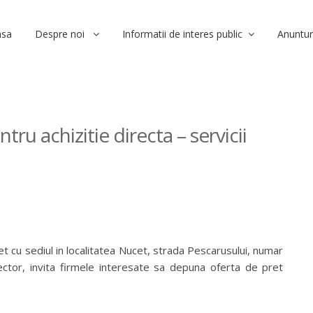
asa
Despre noi
Informatii de interes public
Anuntur
ru achizitie directa – servicii
t cu sediul in localitatea Nucet, strada Pescarusului, numar
irector, invita firmele interesate sa depuna oferta de pret