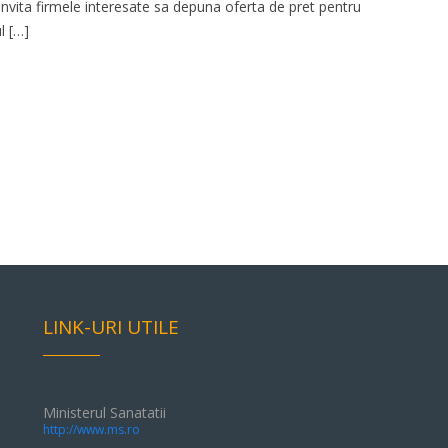
 invita firmele interesate sa depuna oferta de pret pentru
l […]
LINK-URI UTILE
Ministerul Sanatatii
http://www.ms.ro