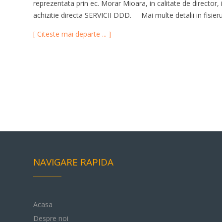
reprezentata prin ec. Morar Mioara, in calitate de director,
achizitie directa SERVICII DDD. Mai multe detalii in fisieru
[ Citeste mai departe ... ]
NAVIGARE RAPIDA
Acasa
Despre noi