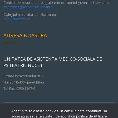
Centrul de resurse bibliografice in domeniul guvernarii deschise
https://sgg.gov.ro/1/resurse-utile
Colegiul medicilor din Romania
http://www.cmr.ro
ADRESA NOASTRA
UNITATEA DE ASISTENTA MEDICO-SOCIALA DE
PSIHIATRIE NUCET
Strada Pescarusului Nr. 5
Nucet 415400 - judet Bihor
Tel-Fax: 0259.339743
Acest site foloseste cookies. In cazul in care continuati sa
Copyright © - Unitatea de Asistenta Medico-Sociala de
accesati acest site sunteti de acord cu politica de utilizare