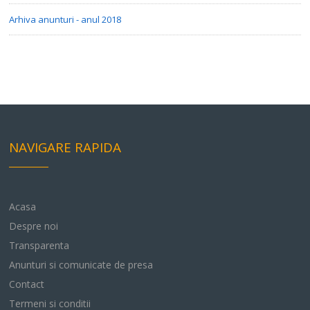
Arhiva anunturi - anul 2018
NAVIGARE RAPIDA
Acasa
Despre noi
Transparenta
Anunturi si comunicate de presa
Contact
Termeni si conditii