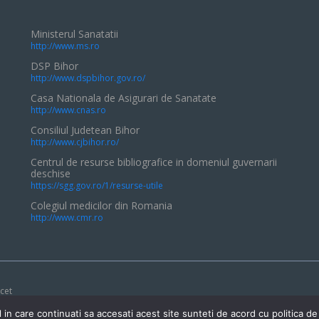
Ministerul Sanatatii
http://www.ms.ro
DSP Bihor
http://www.dspbihor.gov.ro/
Casa Nationala de Asigurari de Sanatate
http://www.cnas.ro
Consiliul Judetean Bihor
http://www.cjbihor.ro/
Centrul de resurse bibliografice in domeniul guvernarii
deschise
https://sgg.gov.ro/1/resurse-utile
Colegiul medicilor din Romania
http://www.cmr.ro
ucet
 in care continuati sa accesati acest site sunteti de acord cu politica de 