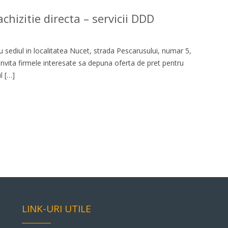
chizitie directa – servicii DDD
 sediul in localitatea Nucet, strada Pescarusului, numar 5,
 invita firmele interesate sa depuna oferta de pret pentru
l […]
LINK-URI UTILE