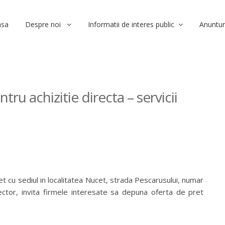
asa
Despre noi
Informatii de interes public
Anuntur
ru achizitie directa – servicii
t cu sediul in localitatea Nucet, strada Pescarusului, numar
irector, invita firmele interesate sa depuna oferta de pret