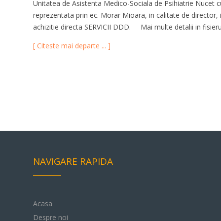
Unitatea de Asistenta Medico-Sociala de Psihiatrie Nucet cu
reprezentata prin ec. Morar Mioara, in calitate de director,
achizitie directa SERVICII DDD. Mai multe detalii in fisieru
[ Citeste mai departe ... ]
NAVIGARE RAPIDA
Acasa
Despre noi