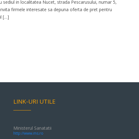
 sediul in localitatea Nucet, strada Pescarusului, numar 5,
 invita firmele interesate sa depuna oferta de pret pentru
l […]
LINK-URI UTILE
Ministerul Sanatatii
http://www.ms.ro