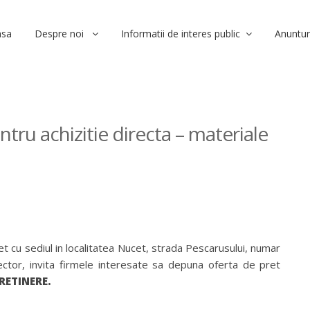
asa
Despre noi
Informatii de interes public
Anuntur
tru achizitie directa – materiale
t cu sediul in localitatea Nucet, strada Pescarusului, numar
irector, invita firmele interesate sa depuna oferta de pret
RETINERE.